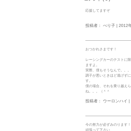
応援してますぞ
投稿者： べり子 | 2012年
おつかれさまです！
レーシングカーのテストに限
ますよ。
実際、僕もそうなんで。。。
調子が悪いときほど逃げずに
す。
僕の場合、それを乗り越えら
ね。。。（＾＾ゞ
投稿者： ウーロンハイ | 20
今の努力が必ずみのります！
頑張って下さい