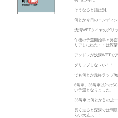
明日は晴れ。
そうなると話は別。
何とか今日のコンディシ
浅溝WETタイヤのグリ
午後の予選開始早々路面
リアしに出た１１は深溝
アンドレが浅溝WETで
グリップしな～い！！
でも何とか最終ラップ8
6号車、36号車以外のS
い予選となりました。
36号車は何とか首の皮
長く走ると深溝では問題
らい大丈夫！！