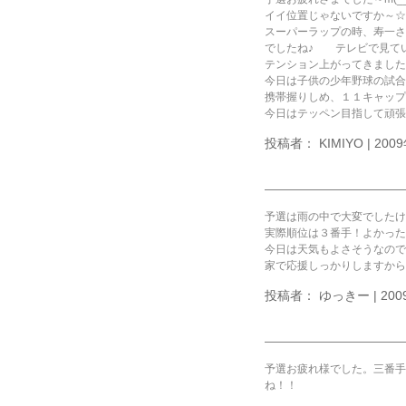
イイ位置じゃないですか～☆
スーパーラップの時、寿一さ
でしたね♪ テレビで見て
テンション上がってきましたよ(
今日は子供の少年野球の試合
携帯握りしめ、１１キャップ
今日はテッペン目指して頑張
投稿者： KIMIYO | 2009
予選は雨の中で大変でしたけ
実際順位は３番手！よかったで
今日は天気もよさそうなので
家で応援しっかりしますから
投稿者： ゆっきー | 2009
予選お疲れ様でした。三番手
ね！！