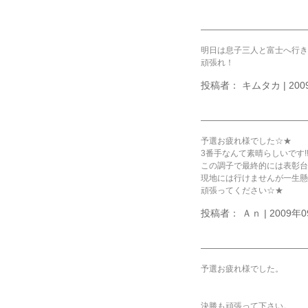
明日は息子三人と富士へ行き
頑張れ！
投稿者： キムタカ | 2009
予選お疲れ様でした☆★
3番手なんて素晴らしいです!
この調子で最終的には表彰台の
現地には行けませんが一生懸命
頑張ってください☆★
投稿者： Ａｎ | 2009年09
予選お疲れ様でした。
決勝も頑張って下さい。