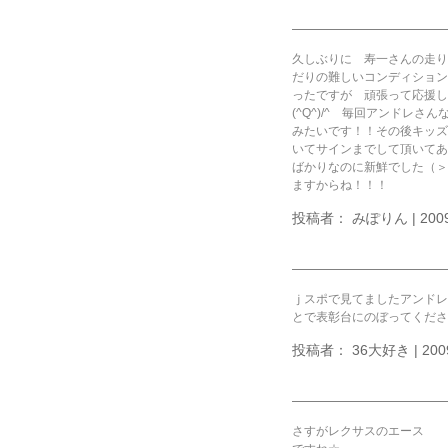
久しぶりに 寿一さんの走り
だりの難しいコンディション
ったですが 頑張って応援し
(^Q^)/^ 毎回アンドレ
みたいです！！その後キッズ
いてサインまでして頂いてあ
ばかりなのに新鮮でした（＞
ますからね！！！
投稿者： みぽりん | 2009
ｊスポで見てましたアンドレ
とで表彰台にのぼってくださ
投稿者： 36大好き | 200
さすがレクサスのエース