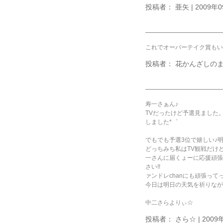
投稿者： 亜矢 | 2009年09
これでオーバーテイク賞もい
投稿者： 花かんざしのまるやま
寿一さぁん♪
TVだったけど予選見ました
しました*゜
でもでも予選3位で嬉しい♪
どっちみち私はTV観戦だけ
一さんに届くょーに応援頑張
さい!!
ァンドレchanにも頑張って
今日は明日の天気を祈りなが
中二さらよりぃ☆
投稿者： さら☆ | 2009年