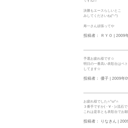
ですね☆
決勝もエースらしいとこ
みしてくださいね(^-^)
寿一さん頑張ってや
投稿者： ＲＹＯ | 2009年
予選お疲れ様です☆
明日の一番高い表彰台はペト
してます☆
投稿者： 優子 | 2009年09
お疲れ様でした∩^ω^∩
３番手ですか(・∀・)♪流石です
これは是非とも表彰台でお願い
投稿者： りなきん | 2009