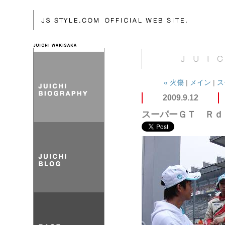
« 火傷
|
メイン
|
ス
2009.9.12
スーパーＧＴ Ｒｄ