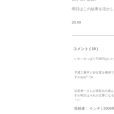
明日はこの結果を活かし
20:49
コメント ( 19 )
いや～やっぱりTOM'Sはいいチ
予選三番手と好位置を獲得で
すかねo(^-^)o
以前寿一さんが表彰台の真ん
すが明日はそれが正夢になる
＾)！
投稿者： ケンヂ | 2009年