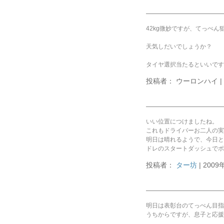
42kg微妙ですが、てっぺん
天気しだいでしょうか？
タイヤ選択当たるといいです
投稿者： ウーロンハイ | 20
いい位置につけましたね。
これもドライバーお二人の実
明日は晴れるようで、今日と
ドレのスタートダッシュでポ
投稿者：
ター坊
| 2009
明日は表彰台のてっぺん目指
うちからですが、息子と応援