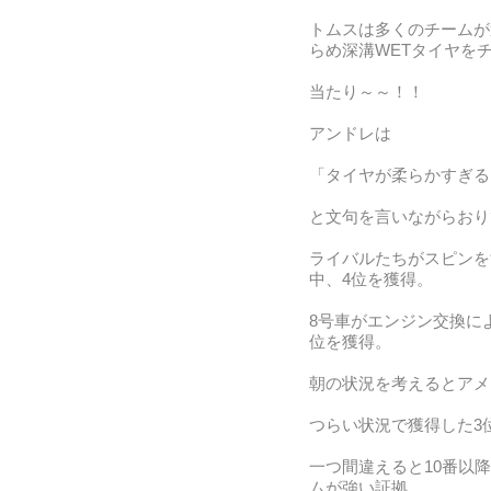
トムスは多くのチームが
らめ深溝WETタイヤを
当たり～～！！
アンドレは
「タイヤが柔らかすぎる
と文句を言いながらおり
ライバルたちがスピンを
中、4位を獲得。
8号車がエンジン交換に
位を獲得。
朝の状況を考えるとアメ
つらい状況で獲得した3
一つ間違えると10番以
ムが強い証拠。