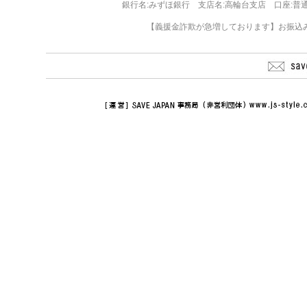
銀行名:みずほ銀行 支店名:高輪台支店 口座:普通 11
【義援金詐欺が急増しております】お振込