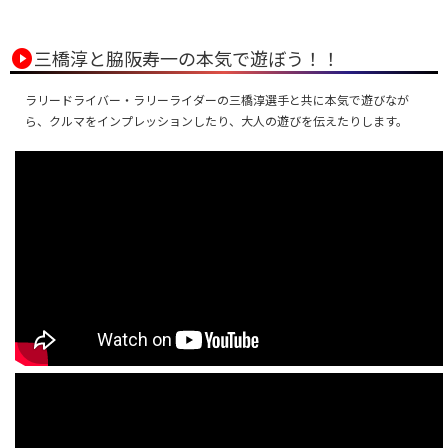
play_circle
三橋淳と脇阪寿一の本気で遊ぼう！！
ラリードライバー・ラリーライダーの三橋淳選手と共に本気で遊びなが
ら、クルマをインプレッションしたり、大人の遊びを伝えたりします。