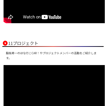
play_circle
11プロジェクト
脇阪寿一のほな行こCAR！やプロジェクトメンバーの活動をご紹介しま
す。