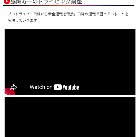
play_circle
脇阪寿一のドライビング講座
プロドライバー目線から安全運転を伝授。日常の運転で困っていることを
解決していきます。