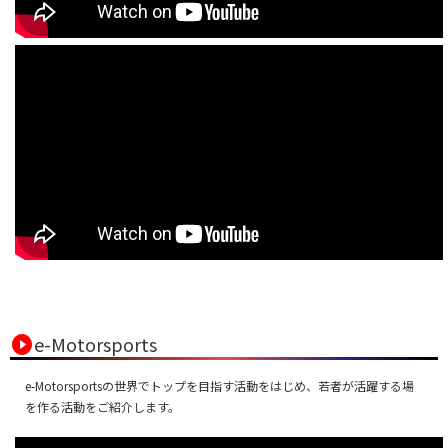
play_circle
e-Motorsports
e-Motorsportsの世界でトップを目指す活動をはじめ、若者が活躍する場
を作る活動をご紹介します。