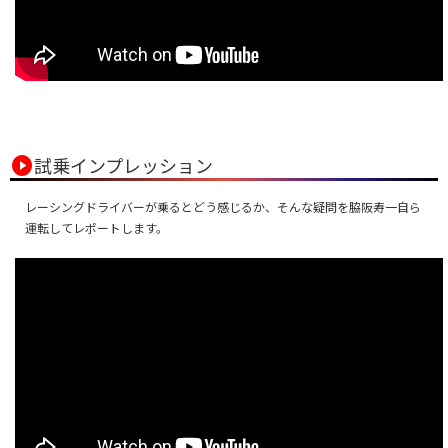
play_circle
試乗インプレッション
レーシングドライバーが乗るとどう感じるか、そんな疑問を脇阪寿一自ら
運転してレポートします。