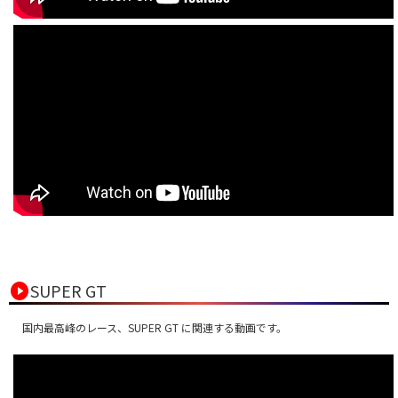
play_circle
SUPER GT
国内最高峰のレース、SUPER GT に関連する動画です。