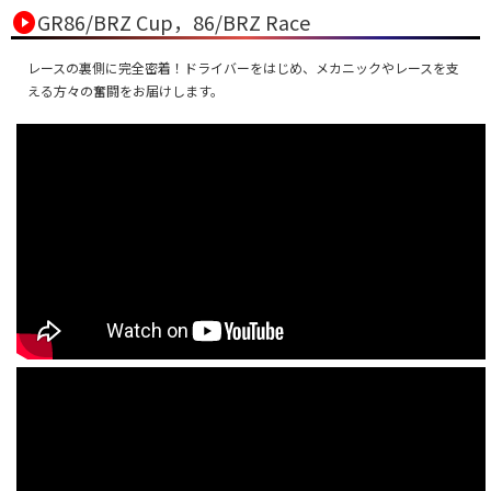
play_circle
GR86/BRZ Cup，86/BRZ Race
レースの裏側に完全密着！ドライバーをはじめ、メカニックやレースを支
える方々の奮闘をお届けします。