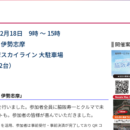
12月18日 9時 ～ 15時
 伊勢志摩
開催
スカイライン 大駐車場
72台）
駅 伊勢志摩」
を行いました。参加者全員に脇阪寿一とクルマで未
ントも。参加者の皆様が喜んでいただきました。
e」を活用、参加者は事前受付・事前決済が完了しており QR コ