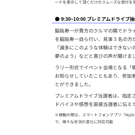
ードを表示して頂くだけのスムーズな受付を
● 9:30~10:00 プレミアムドライ
脇阪寿一が貴方のクルマの隣でドラ
を脇阪寿一自ら行い、見事 5 名の
「滅多にこのような体験はできない
夢のよう」などと喜びの声が聞けま
ラリー形式でイベント会場となる「
お知らせしていたこともあり、参加
とができました。
プレミアムドライブ当選者は、指定
ドバイスや感想を直接当選者に伝え
※移動の際は、スマートフォンアプリ「MyD
で、様々な状況の変化に対応可能